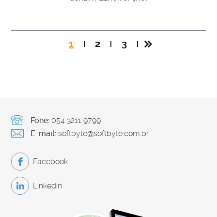
1
2
3
Fone:
054 3211 9799
E-mail:
softbyte@softbyte.com.br
Facebook
Linkedin