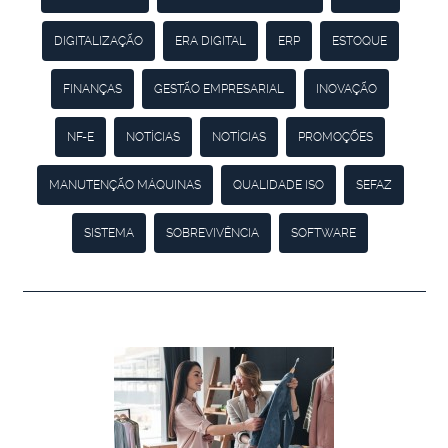
DIGITALIZAÇÃO
ERA DIGITAL
ERP
ESTOQUE
FINANÇAS
GESTÃO EMPRESARIAL
INOVAÇÃO
NF-E
NOTÍCIAS
NOTÍCIAS
PROMOÇÕES
MANUTENÇÃO MÁQUINAS
QUALIDADE ISO
SEFAZ
SISTEMA
SOBREVIVÊNCIA
SOFTWARE